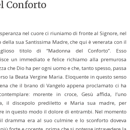
l Conforto
 speranza nel cuore ci riuniamo di fronte al Signore, nel
o della sua Santissima Madre, che qui è venerata con il
iglioso titolo di “Madonna del Conforto”. Esso
uisce un immediato e felice richiamo alla premurosa
zza che Dio ha per ogni uomo e che, tanto spesso, passa
erso la Beata Vergine Maria. Eloquente in questo senso
cena che il brano di Vangelo appena proclamato ci ha
contemplare: morente in croce, Gesù affida, l’uno
tra, il discepolo prediletto e Maria sua madre, per
are in questo modo il dolore di entrambi. Nel momento
 il dramma era al suo culmine e lo sconforto doveva
 più forte e cocente, prima che si potesse intravedere la