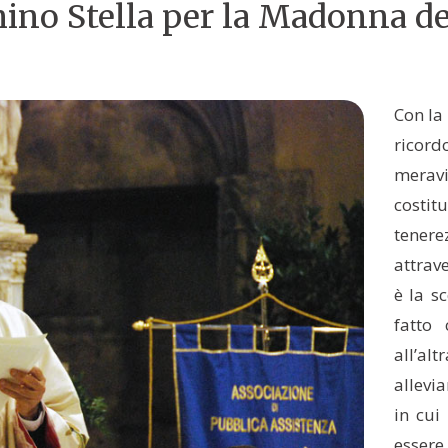
ino Stella per la Madonna de
Con la
ricord
merav
costit
tenere
attrav
è la s
fatto 
all’al
allevi
in cui
essere