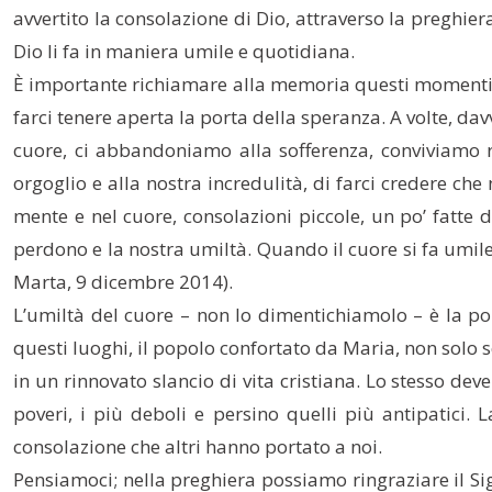
avvertito la consolazione di Dio, attraverso la preghier
Dio li fa in maniera umile e quotidiana.
È importante richiamare alla memoria questi momenti, ve
farci tenere aperta la porta della speranza. A volte, d
cuore, ci abbandoniamo alla sofferenza, conviviamo r
orgoglio e alla nostra incredulità, di farci credere ch
mente e nel cuore, consolazioni piccole, un po’ fatte 
perdono e la nostra umiltà. Quando il cuore si fa umile
Marta, 9 dicembre 2014).
L’umiltà del cuore – non lo dimentichiamolo – è la por
questi luoghi, il popolo confortato da Maria, non solo 
in un rinnovato slancio di vita cristiana. Lo stesso dev
poveri, i più deboli e persino quelli più antipatici.
consolazione che altri hanno portato a noi.
Pensiamoci; nella preghiera possiamo ringraziare il Si