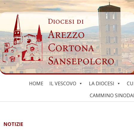
Skip
to
Diocesi di
content
Arezzo
Cortona
Sansepolcro
HOME
IL VESCOVO
LA DIOCESI
CU
CAMMINO SINODALE
NOTIZIE