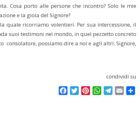
a. Cosa porto alle persone che incontro? Solo le mie
azione e la gioia del Signore?
 quale ricorriamo volentieri. Per sua intercessione, il
i renda suoi testimoni nel mondo, in quel pezzetto concreto
ito consolatore, possiamo dire a noi e agli altri: Signore,
condividi su
Facebook
Twitter
Pinterest
WhatsApp
Telegram
Email
Co