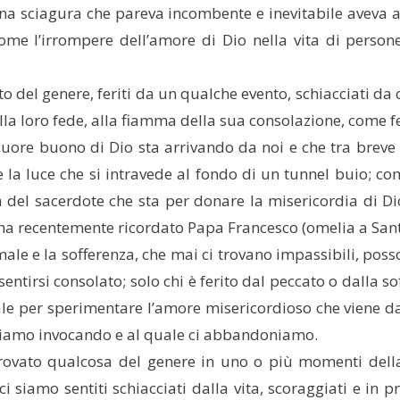
na sciagura che pareva incombente e inevitabile aveva at
come l’irrompere dell’amore di Dio nella vita di perso
del genere, feriti da un qualche evento, schiacciati da c
la loro fede, alla fiamma della sua consolazione, come fec
 cuore buono di Dio sta arrivando da noi e che tra breve 
 la luce che si intravede al fondo di un tunnel buio; c
 del sacerdote che sta per donare la misericordia di Dio
e ha recentemente ricordato Papa Francesco (omelia a San
ale e la sofferenza, che mai ci trovano impassibili, poss
i sentirsi consolato; solo chi è ferito dal peccato o dalla
le per sperimentare l’amore misericordioso che viene da 
stiamo invocando e al quale ci abbandoniamo.
ovato qualcosa del genere in uno o più momenti della 
ci siamo sentiti schiacciati dalla vita, scoraggiati e i