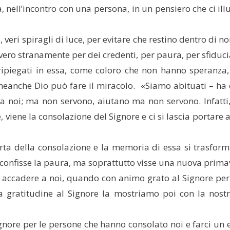
a, nell’incontro con una persona, in un pensiero che ci i
ri spiragli di luce, per evitare che restino dentro di no
avvero stranamente per dei credenti, per paura, per sfid
ipiegati in essa, come coloro che non hanno speranza, 
e neanche Dio può fare il miracolo. «Siamo abituati – ha 
da noi; ma non servono, aiutano ma non servono. Infatti,
, viene la consolazione del Signore e ci si lascia portare
ta della consolazione e la memoria di essa si trasforma
sconfisse la paura, ma soprattutto visse una nuova prima
e accadere a noi, quando con animo grato al Signore per il
 La gratitudine al Signore la mostriamo poi con la nostr
gnore per le persone che hanno consolato noi e farci un