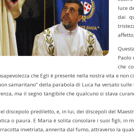
luce de
dai q
triste
affett
Questa
Paolo 
che co
sapevolezza che Egli è presente nella nostra vita e non 
“buon samaritano” della parabola di Luca ha versato sulle 
erenza, ma il segno tangibile che qualcuno si stava curan
 discepolo prediletto, e, in lui, dei discepoli del Maest
ca o paura. E Maria è solita consolare i suoi figli, in m
racotta invetriata, annerita dal fumo, attraverso la quale