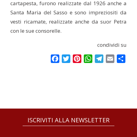
cartapesta, furono realizzate dal 1926 anche a
Santa Maria del Sasso e sono impreziositi da
vesti ricamate, realizzate anche da suor Petra
con le sue consorelle.
condividi su
Facebook
Twitter
Pinterest
WhatsApp
Telegram
Email
Condi
ISCRIVITI ALLA NEWSLETTER