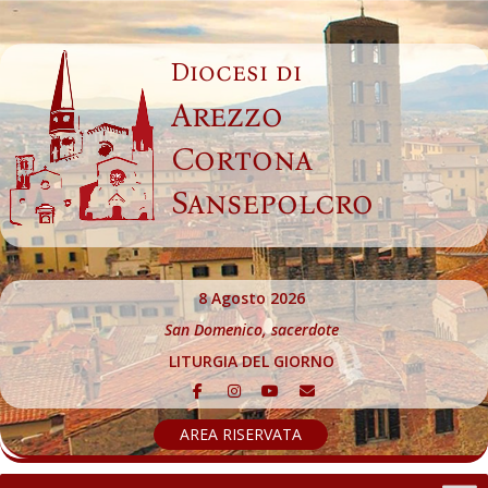
Skip
to
Diocesi di
content
Arezzo
Cortona
Sansepolcro
8 Agosto 2026
San Domenico, sacerdote
LITURGIA DEL GIORNO
AREA RISERVATA