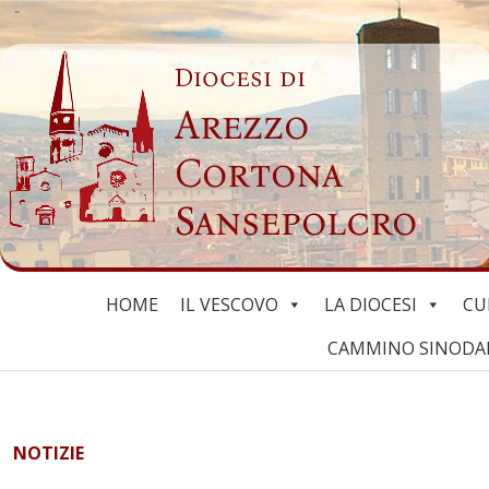
Skip
to
Diocesi di
content
Arezzo
Cortona
Sansepolcro
HOME
IL VESCOVO
LA DIOCESI
CU
CAMMINO SINODALE
NOTIZIE