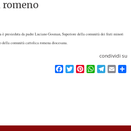
in romeno
gia è presieduta da padre Luciano Gosman, Superiore della comunità dei frati minori
rto della comunità cattolica romena diocesana.
condividi su
Facebook
Twitter
Pinterest
WhatsApp
Telegram
Email
Co