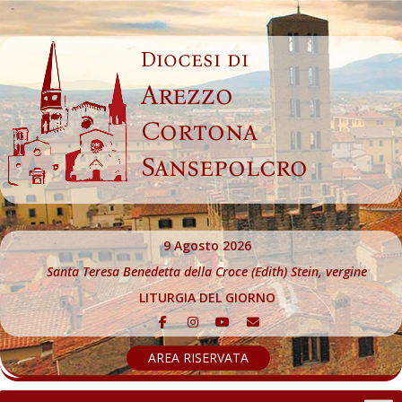
Skip
to
Diocesi di
content
Arezzo
Cortona
Sansepolcro
9 Agosto 2026
Santa Teresa Benedetta della Croce (Edith) Stein, vergine
LITURGIA DEL GIORNO
AREA RISERVATA