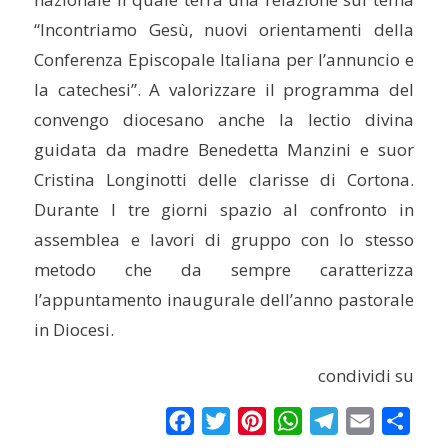
“Incontriamo Gesù, nuovi orientamenti della
Conferenza Episcopale Italiana per l’annuncio e
la catechesi”. A valorizzare il programma del
convengo diocesano anche la lectio divina
guidata da madre Benedetta Manzini e suor
Cristina Longinotti delle clarisse di Cortona.
Durante l tre giorni spazio al confronto in
assemblea e lavori di gruppo con lo stesso
metodo che da sempre caratterizza
l’appuntamento inaugurale dell’anno pastorale
in Diocesi.
condividi su
Facebook
Twitter
Pinterest
WhatsApp
Telegram
Email
Condi