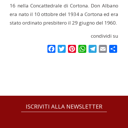
16 nella Concattedrale di Cortona. Don Albano
era nato il 10 ottobre del 1934 a Cortona ed era
stato ordinato presbitero il 29 giugno del 1960.
condividi su
Facebook
Twitter
Pinterest
WhatsApp
Telegram
Email
Condi
ISCRIVITI ALLA NEWSLETTER