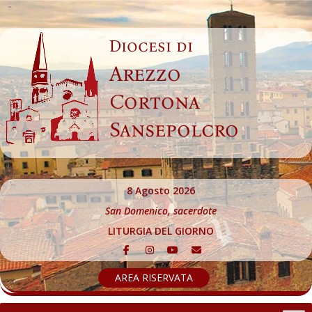
Skip
to
Diocesi di
content
Arezzo
Cortona
Sansepolcro
8 Agosto 2026
San Domenico, sacerdote
LITURGIA DEL GIORNO
AREA RISERVATA