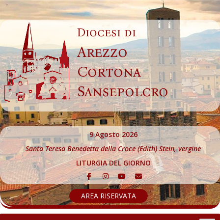
Skip
to
Diocesi di
content
Arezzo
Cortona
Sansepolcro
9 Agosto 2026
Santa Teresa Benedetta della Croce (Edith) Stein, vergine
LITURGIA DEL GIORNO
AREA RISERVATA