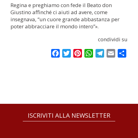
Regina e preghiamo con fede il Beato don
Giustino affinché ci aiuti ad avere, come
insegnava, “un cuore grande abbastanza per
poter abbracciare il mondo intero”
».
condividi su
Facebook
Twitter
Pinterest
WhatsApp
Telegram
Email
Condi
ISCRIVITI ALLA NEWSLETTER