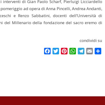
 interventi di Gian Paolo Scharf, Pierluigi Licciardello
nel pomeriggio ad opera di Anna Pincelli, Andrea Andanti,
eschi e Renzo Sabbatini, docenti dell’Università di
ioni del Millenario della fondazione del sacro eremo di
condividi su
Facebook
Twitter
Pinterest
WhatsApp
Telegram
Email
Co