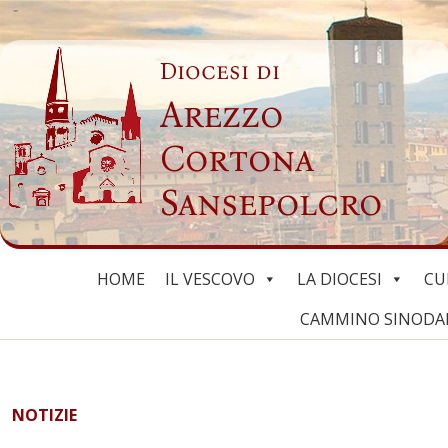
Skip
to
Diocesi di
content
Arezzo
Cortona
Sansepolcro
HOME
IL VESCOVO
LA DIOCESI
CU
CAMMINO SINODALE
NOTIZIE