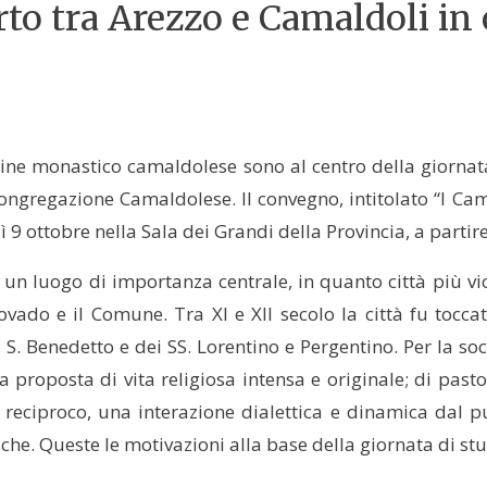
rto tra Arezzo e Camaldoli in
dine monastico camaldolese sono al centro della giornata
Congregazione Camaldolese. Il convegno, intitolato “I Ca
 9 ottobre nella Sala dei Grandi della Provincia, a partire
n luogo di importanza centrale, in quanto città più vici
covado e il Comune. Tra XI e XII secolo la città fu tocc
 S. Benedetto e dei SS. Lorentino e Pergentino. Per la soci
na proposta di vita religiosa intensa e originale; di pasto
iproco, una interazione dialettica e dinamica dal punto
che. Queste le motivazioni alla base della giornata di stu