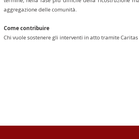
termine, nella fase più difficile della ricostruzione m
aggregazione delle comunità.
Come contribuire
Chi vuole sostenere gli interventi in atto tramite Carit