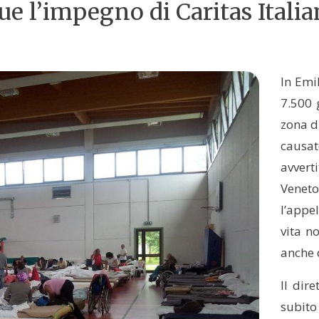
e l’impegno di Caritas Italia
In Emi
7.500 
zona d
causat
avvert
Veneto
l’appe
vita n
anche 
Il dir
subito 