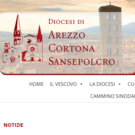
Skip
to
Diocesi di
content
Arezzo
Cortona
Sansepolcro
HOME
IL VESCOVO
LA DIOCESI
CU
CAMMINO SINODALE
NOTIZIE