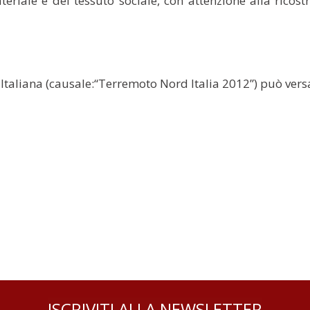
ateriale e del tessuto sociale, con attenzione alla rico
as Italiana (causale:“Terremoto Nord Italia 2012”) può vers
ISCRIVITI ALLA NEWSLETTER