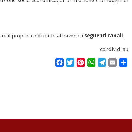
struzione socio-economica, all’animazione e ai luoghi di
are il proprio
contributo attraverso i
seguenti canali
.
condividi su
Facebook
Twitter
Pinterest
WhatsApp
Telegram
Email
Co