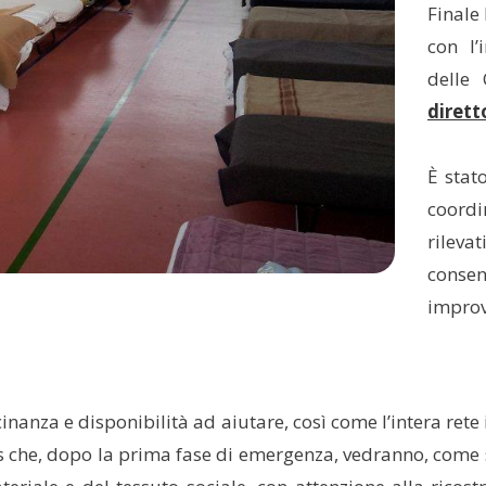
Finale 
con l’
delle 
dirett
È stat
coordi
rilevat
conse
impro
cinanza e disponibilità ad aiutare, così come l’intera ret
itas che, dopo la prima fase di emergenza, vedranno, co