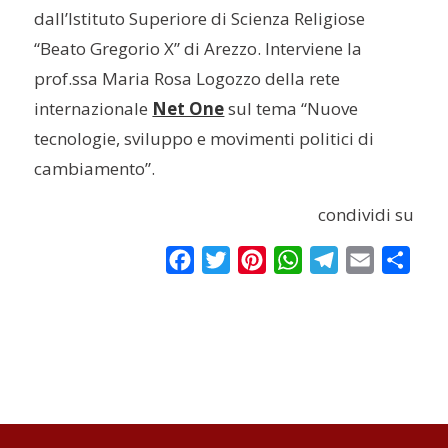
dall’Istituto Superiore di Scienza Religiose
“Beato Gregorio X” di Arezzo. Interviene la
prof.ssa Maria Rosa Logozzo della rete
internazionale
Net One
sul tema “Nuove
tecnologie, sviluppo e movimenti politici di
cambiamento”.
condividi su
Facebook
Twitter
Pinterest
WhatsApp
Telegram
Email
Condi