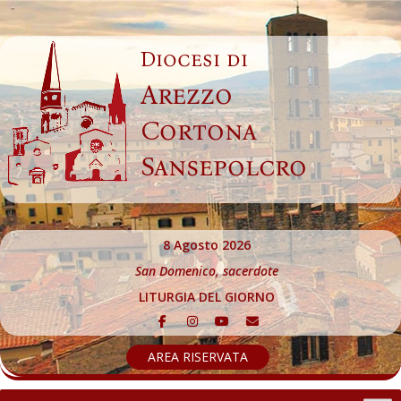
Skip
to
Diocesi di
content
Arezzo
Cortona
Sansepolcro
8 Agosto 2026
San Domenico, sacerdote
LITURGIA DEL GIORNO
AREA RISERVATA