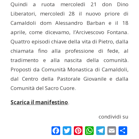
Quindi a ruota mercoledì 21 don Dino
Liberatori, mercoledì 28 il nuovo priore di
Camaldoli dom Alessandro Barban e il 18
aprile, come dicevamo, l’Arcivescovo Fontana.
Quattro episodi chiave della vita di Pietro, dalla
chiamata fino alla professione di fede, al
tradimento e alla nascita della comunità.
Proposti da Comunità Monastica di Camaldoli,
dal Centro della Pastorale Giovanile e dalla
Comunità del Sacro Cuore.
Scarica il manifestino
.
condividi su
Facebook
Twitter
Pinterest
WhatsApp
Telegram
Email
Condi