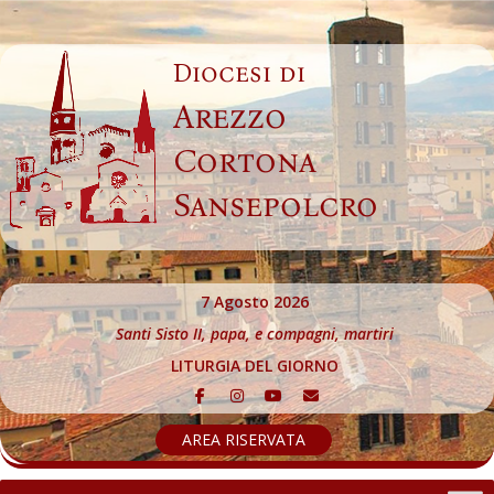
Skip
to
Diocesi di
content
Arezzo
Cortona
Sansepolcro
7 Agosto 2026
Santi Sisto II, papa, e compagni, martiri
LITURGIA DEL GIORNO
AREA RISERVATA