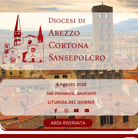
Skip
to
Diocesi di
content
Arezzo
Cortona
Sansepolcro
8 Agosto 2026
San Domenico, sacerdote
LITURGIA DEL GIORNO
AREA RISERVATA