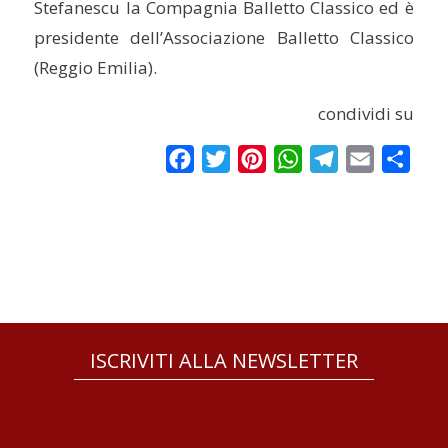
Stefanescu la Compagnia Balletto Classico ed è
presidente dell’Associazione Balletto Classico
(Reggio Emilia).
condividi su
Facebook
Twitter
Pinterest
WhatsApp
Telegram
Email
Condi
ISCRIVITI ALLA NEWSLETTER