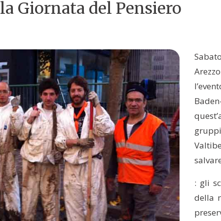
r la Giornata del Pensiero
Sabato
Arezzo
l’even
Baden
quest’
gruppi
Valtib
salvare
: gli 
della 
preserv