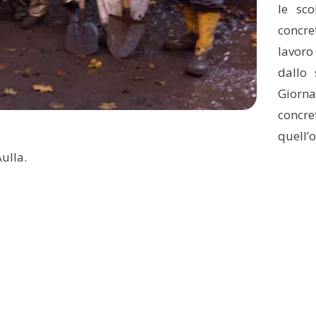
le sc
concret
lavoro
dallo 
Giorna
concre
quell’
ulla.