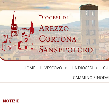
Skip
to
Diocesi di
content
Arezzo
Cortona
Sansepolcro
HOME
IL VESCOVO
LA DIOCESI
CU
CAMMINO SINODALE
NOTIZIE