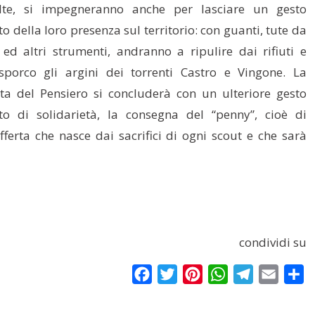
olte, si impegneranno anche per lasciare un gesto
o della loro presenza sul territorio: con guanti, tute da
 ed altri strumenti, andranno a ripulire dai rifiuti e
sporco gli argini dei torrenti Castro e Vingone. La
ta del Pensiero si concluderà con un ulteriore gesto
to di solidarietà, la consegna del “penny”, cioè di
offerta che nasce dai sacrifici di ogni scout e che sarà
condividi su
Facebook
Twitter
Pinterest
WhatsApp
Telegram
Email
Co