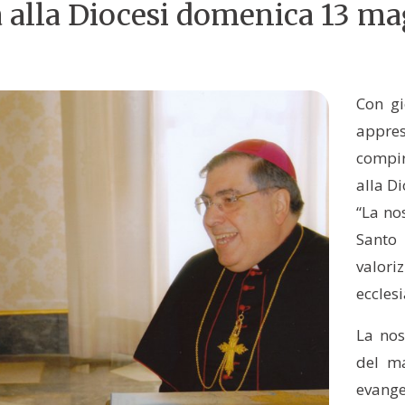
a alla Diocesi domenica 13 m
Con gi
appres
compir
alla D
“La nos
Santo
valori
ecclesi
La nos
del ma
evange