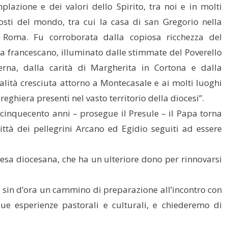
plazione e dei valori dello Spirito, tra noi e in molti
posti del mondo, tra cui la casa di san Gregorio nella
 Roma. Fu corroborata dalla copiosa ricchezza del
a francescano, illuminato dalle stimmate del Poverello
erna, dalla carità di Margherita in Cortona e dalla
ualità cresciuta attorno a Montecasale e ai molti luoghi
reghiera presenti nel vasto territorio della diocesi”.
cinquecento anni – prosegue il Presule – il Papa torna
ttà dei pellegrini Arcano ed Egidio seguiti ad essere
hiesa diocesana, che ha un ulteriore dono per rinnovarsi
are sin d’ora un cammino di preparazione all’incontro con
sue esperienze pastorali e culturali, e chiederemo di