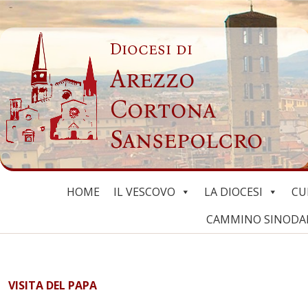
Skip
to
Diocesi di
content
Arezzo
Cortona
Sansepolcro
HOME
IL VESCOVO
LA DIOCESI
CU
CAMMINO SINODALE
VISITA DEL PAPA