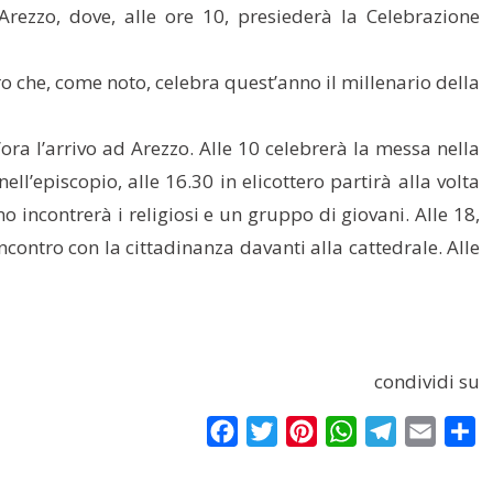
 Arezzo, dove, alle ore 10, presiederà la Celebrazione
ro che, come noto, celebra quest’anno il millenario della
ora l’arrivo ad Arezzo. Alle 10 celebrerà la messa nella
ll’episcopio, alle 16.30 in elicottero partirà alla volta
o incontrerà i religiosi e un gruppo di giovani. Alle 18,
incontro con la cittadinanza davanti alla cattedrale. Alle
condividi su
Facebook
Twitter
Pinterest
WhatsApp
Telegram
Email
Co