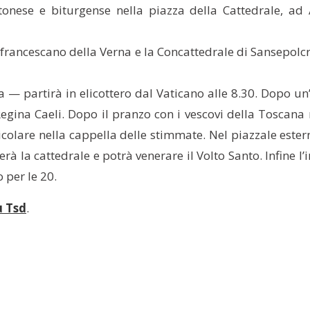
rtonese e biturgense nella piazza della Cattedrale, ad
o francescano della Verna e la Concattedrale di Sansepolc
a — partirà in elicottero dal Vaticano alle 8.30. Dopo un’
gina Caeli. Dopo il pranzo con i vescovi della Toscana ne
icolare nella cappella delle stimmate. Nel piazzale estern
rà la cattedrale e potrà venerare il Volto Santo. Infine l’
o per le 20.
u Tsd
.