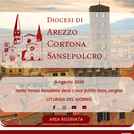
Skip
to
Diocesi di
content
Arezzo
Cortona
Sansepolcro
9 Agosto 2026
Santa Teresa Benedetta della Croce (Edith) Stein, vergine
LITURGIA DEL GIORNO
AREA RISERVATA