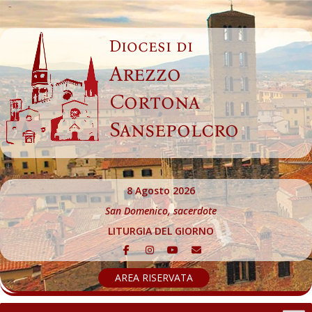
Skip
to
Diocesi di
content
Arezzo
Cortona
Sansepolcro
8 Agosto 2026
San Domenico, sacerdote
LITURGIA DEL GIORNO
AREA RISERVATA