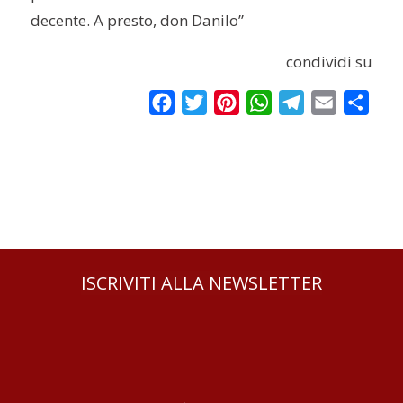
decente. A presto, don Danilo”
condividi su
Facebook
Twitter
Pinterest
WhatsApp
Telegram
Email
Condi
ISCRIVITI ALLA NEWSLETTER