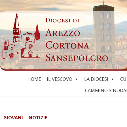
Skip
to
Diocesi di
content
Arezzo
Cortona
Sansepolcro
HOME
IL VESCOVO
LA DIOCESI
CU
CAMMINO SINODALE
GIOVANI
NOTIZIE