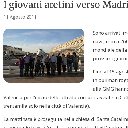
I giovani aretini verso Madr
11 Agosto 2011
Sono arrivati me
nave, i circa 2
mondiale della 
prossimi giorni
Fino al 15 agost
in pullman ragg
alla GMG hanno a
Valencia per l’inizio delle attività comuni, avviate in C
trentamila solo nella città di Valencia).
La mattinata è proseguita nella chiesa di Santa Catalina 
pomeriggio invece è stato occupato da attività culturali, 