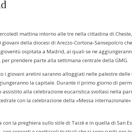
id
rcoledì mattina intorno alle tre nella cittadina di Cheste,
60 giovani della diocesi di Arezzo-Cortona-Sansepolcro ch
gioventù ospitata a Madrid, ai quali se ne aggiungerann
, per prendere parte alla settimana centrale della GMG.
o i giovani aretini saranno alloggiati nelle palestre dell
iungeranno la capitale. Durante il primo giorno di perman
ssistito alla celebrazione eucaristica svoltasi nella parr
attedrale con la celebrazione della «Messa internazionale» 
con la preghiera sullo stile di Taizè e in quella di San Es
con concerti e spettacoli teatrali che si sono svolti per l