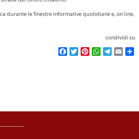
 durante le finestre informative quotidiane e, on line,
condividi su
Facebook
Twitter
Pinterest
WhatsApp
Telegram
Email
Co